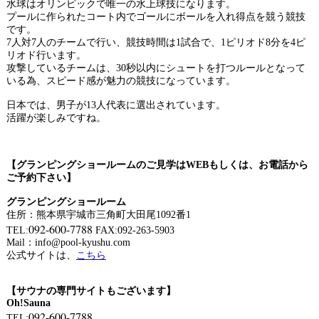
水球はオリンピックで唯一の水上球技になります。
プールに作られたコート内でゴールにボールを入れ得点を競う競技
です。
7人対7人のチームで行い、競技時間は1試合で、1ピリオド8分を4ピ
リオド行います。
攻撃しているチームは、30秒以内にシュートを打つルールとなって
いる為、スピード感が魅力の競技になっています。
日本では、男子が13人代表に選出されています。
活躍が楽しみですね。
【グランピングショールームのご見学はWEBもしくは、お電話から
ご予約下さい】
グランピングショールーム
住所：熊本県宇城市三角町大田尾1092番1
092-600-7788
TEL:
FAX:092-263-5903
Mail：info@pool-kyushu.com
公式サイトは、
こちら
【サウナの専門サイトもございます】
Oh!Sauna
092-600-7788
TEL: